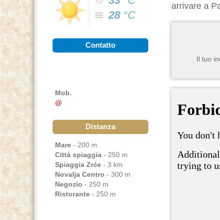
33
°C
arrivare a Pa
28
°C
Contatto
Il tuo i
Mob.
@
Distanza
Mare
- 200 m
Città spiaggia
- 250 m
Spiaggia Zrće
- 3 km
Novalja Centro
- 300 m
Negozio
- 250 m
Ristorante
- 250 m