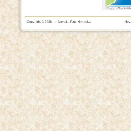
Copyright © 2026
,
Novalja
,
Pag
, Hrvatska
Nova